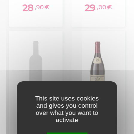
28
29
,90
€
,00
€
This site uses cookies
and gives you control
over what you want to
Aop Macon
Aop Cote De
activate
Verze Blanc
Beaune Villages
Domaine
Louis Jadot 2023
Nicolas Maillet