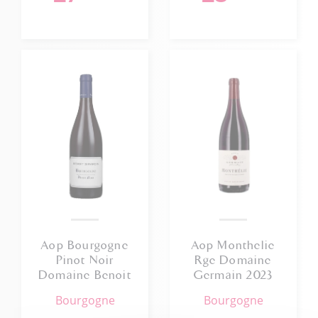
Aop Bourgogne
Aop Monthelie
Pinot Noir
Rge Domaine
Domaine Benoit
Germain 2023
Girardin 2023
bourgogne
bourgogne
75cl