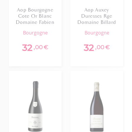
Aop Bourgogne
Aop Auxey
Cote Or Blanc
Duresses Rge
Domaine Fabien
Domaine Billard
Coche 2023 75cl
2023
bourgogne
bourgogne
Bio
32
32
,00
€
,00
€