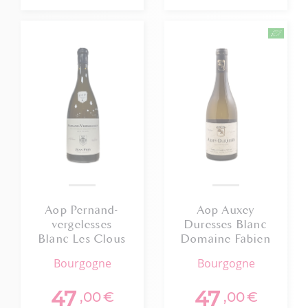
Aop Pernand-
Aop Auxey
vergelesses
Duresses Blanc
Blanc Les Clous
Domaine Fabien
Jean Fery 2023
Coche 2023 75cl
bourgogne
bourgogne
Bio
Bio
47
47
,00
€
,00
€