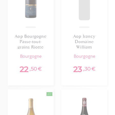
Aop Bourgogne
Aop Irancy
Passe-tout-
Domaine
grains Riotte
William
Les Astrelles
Charriat 2022
bourgogne
bourgogne
2023 Bio
75cl
22
23
,50
€
,30
€