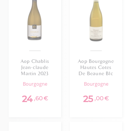
Aop Chablis
Aop Bourgogne
Jean-claude
Hautes Cotes
Martin 2023
De Beaune Blc
Domaine Billard
bourgogne
bourgogne
2024
24
25
,60
€
,00
€