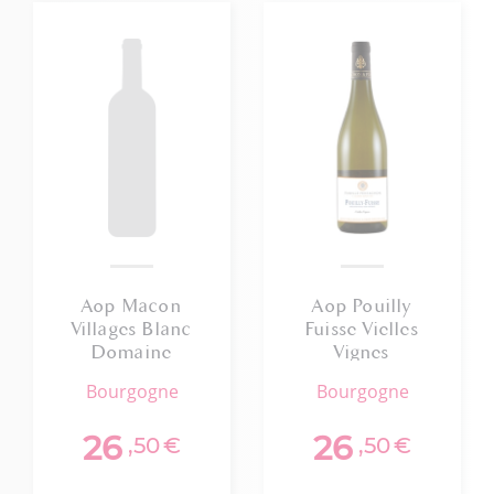
Aop Macon
Aop Pouilly
Villages Blanc
Fuisse Vielles
Domaine
Vignes
Nicolas Maillet
Perrachon & Fils
bourgogne
bourgogne
2023 75cl Bio
2024
26
26
,50
€
,50
€