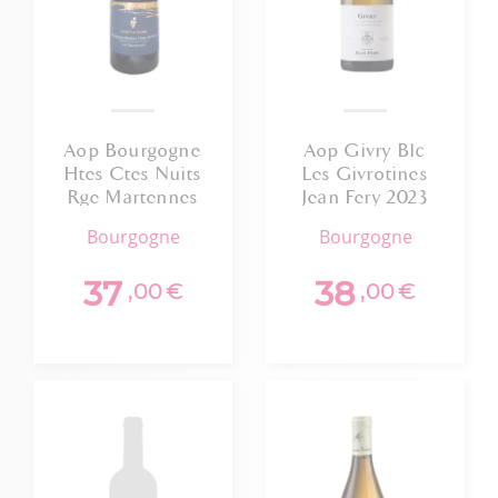
Aop Bourgogne
Aop Givry Blc
Htes Ctes Nuits
Les Givrotines
Rge Martennes
Jean Fery 2023
Astrelles 2022
bourgogne
bourgogne
Bio
37
38
,00
€
,00
€