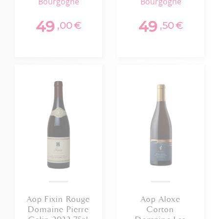
bourgogne
bourgogne
Fery 2022
49
49
,00
€
,50
€
Aop Fixin Rouge
Aop Aloxe
Domaine Pierre
Corton