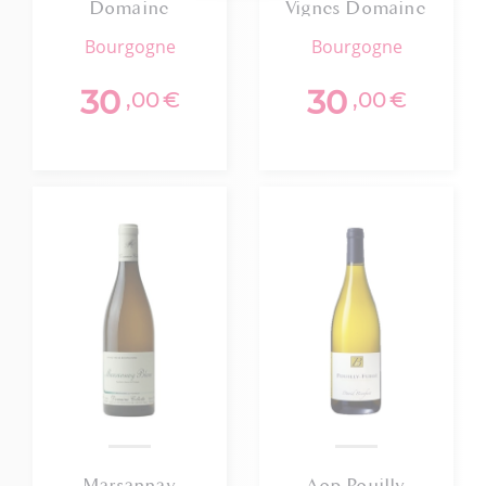
Domaine
Vignes Domaine
Bertrand 2024
Du Prieure 2022
bourgogne
bourgogne
30
30
,00
€
,00
€
Marsannay
Aop Pouilly