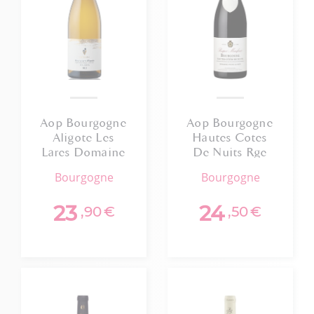
Aop Bourgogne
Aop Bourgogne
Aligote Les
Hautes Cotes
Lares Domaine
De Nuits Rge
Les Astrelles
Prosper
bourgogne
bourgogne
2022 Bio
Maufoux 2023
23
24
,90
€
,50
€