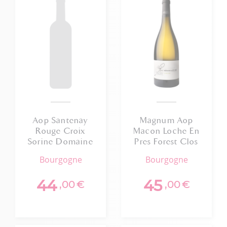
Aop Santenay
Magnum Aop
Rouge Croix
Macon Loche En
Sorine Domaine
Pres Forest Clos
Ludovic Pierrot
Des Rocs 2023
bourgogne
bourgogne
Bio 2023 75cl
Bio
Bio
44
45
,00
€
,00
€