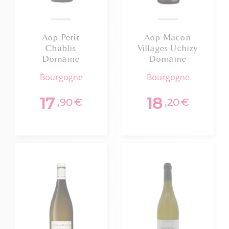
Aop Petit
Aop Macon
Chablis
Villages Uchizy
Domaine
Domaine
Vincent Wengier
Raphael Sallet
bourgogne
bourgogne
2025 75cl
2023
17
18
,90
€
,20
€