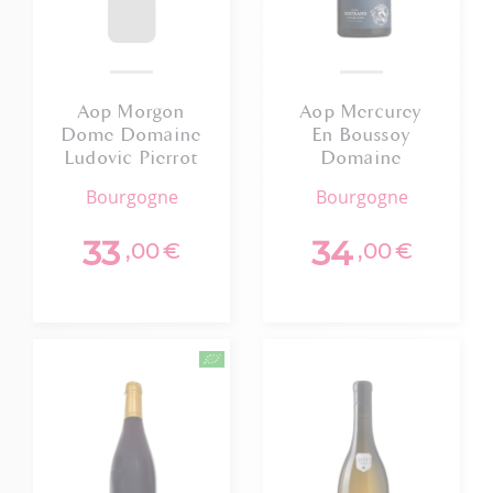
Aop Morgon
Aop Mercurey
Dome Domaine
En Boussoy
Ludovic Pierrot
Domaine
2023 75cl Bio
Bertrand 2024
bourgogne
bourgogne
33
34
,00
€
,00
€