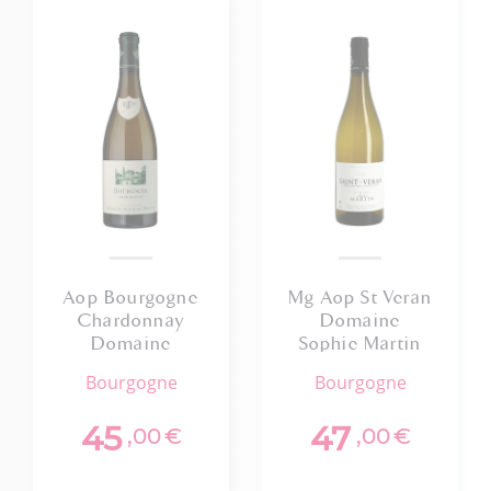
Aop Bourgogne
Mg Aop St Veran
Chardonnay
Domaine
Domaine
Sophie Martin
Jacques Prieur
2024
bourgogne
bourgogne
2022 75cl Bio
45
47
,00
€
,00
€