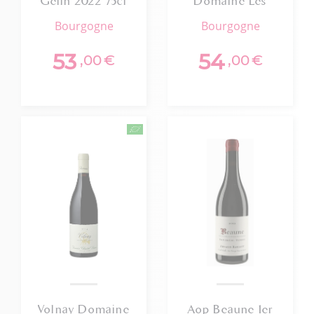
Gelin 2022 75cl
Domaine Les
Astrelles 2023
bourgogne
bourgogne
53
54
,00
€
,00
€
Volnay Domaine
Aop Beaune 1er