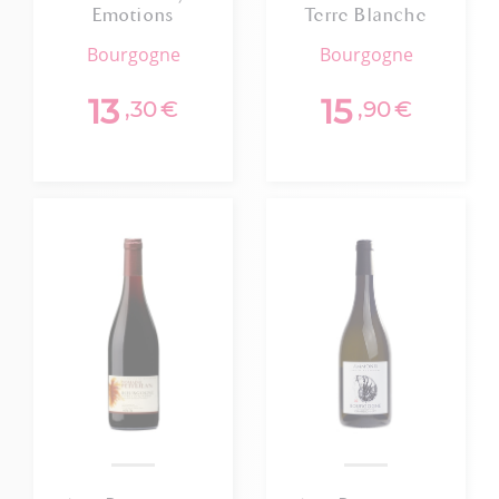
Emotions
Terre Blanche
Minerales 2023
Petitjean 2024
bourgogne
bourgogne
13
15
,30
€
,90
€