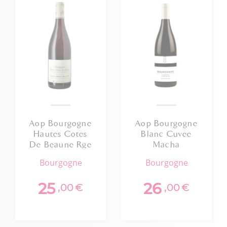
Aop Bourgogne
Aop Bourgogne
Hautes Cotes
Blanc Cuvee
De Beaune Rge
Macha
Domaine Billard
Domaine
bourgogne
bourgogne
2025
Leymarie Ceci
75cl
25
26
,00
€
,00
€