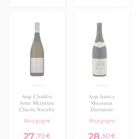
Aop Chablis
Aop Irancy
Ante Mcmlxxx
Mouroux
Charly Nicolle
Domaine
2023
William
bourgogne
bourgogne
Charriat 2019
75cl
27
28
,70
€
,50
€