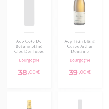
Aop Cote De
Aop Fixin Blanc
Beaune Blanc
Cuvee Arthur
Clos Des Topes
Domaine
Bizot Domaine
Collotte 2022
bourgogne
bourgogne
Chantal Lescure
75cl
2023 75cl
38
39
,00
€
,00
€