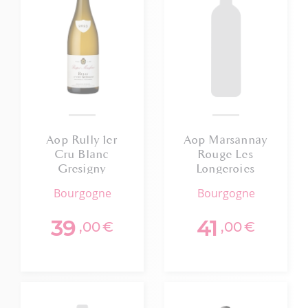
Aop Rully 1er
Aop Marsannay
Cru Blanc
Rouge Les
Gresigny
Longeroies
Prosper
Domaine Bart
bourgogne
bourgogne
Maufoux 2023
2023 75cl
39
41
,00
€
,00
€