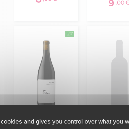
9
,00
 cookies and gives you control over what you w
Igp Pays D'oc Syrah
Igp Pays D