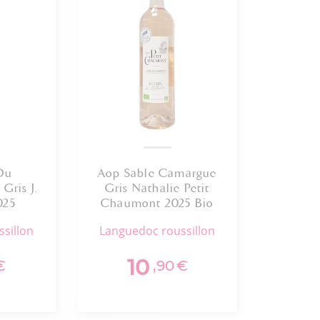
Du
Aop Sable Camargue
Gris J.
Gris Nathalie Petit
025
Chaumont 2025 Bio
ssillon
languedoc roussillon
10
€
,90
€