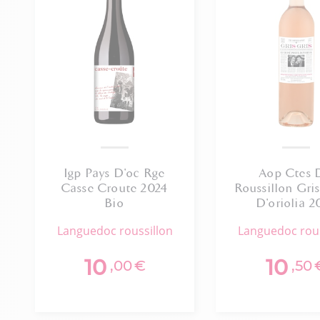
Igp Pays D'oc Rge
Aop Ctes 
Casse Croute 2024
Roussillon Gris 
Bio
D'oriolia 2
languedoc roussillon
languedoc rou
10
10
,00
€
,50