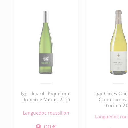
Igp Herault Piquepoul
Igp Cotes Cat
Domaine Merlet 2025
Chardonnay 
D'oriola 2
languedoc roussillon
languedoc rou
8
,00
€