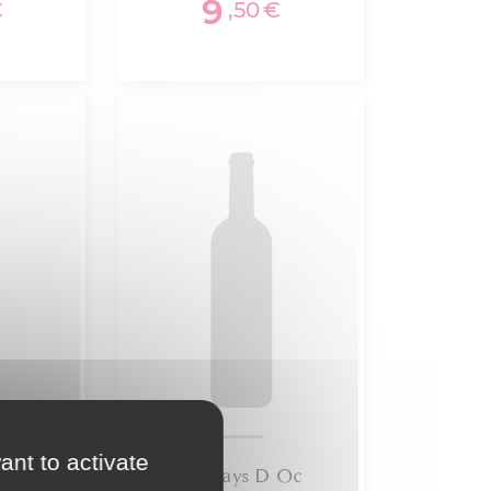
9
€
,50
€
ant to activate
 Oc
Igp Pays D Oc