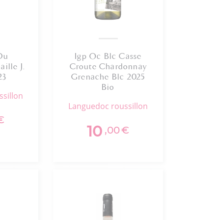
Du
Igp Oc Blc Casse
ille J.
Croute Chardonnay
23
Grenache Blc 2025
Bio
ssillon
languedoc roussillon
€
10
,00
€