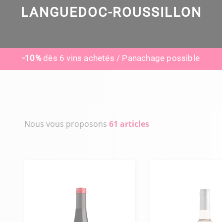
LANGUEDOC-ROUSSILLON
-10%
dès 6 vins achetés / Panachage possible
Nous vous proposons
61 articles