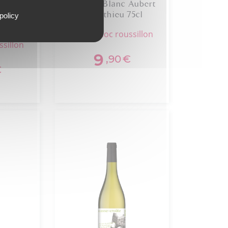
ndre
Palooza Blanc Aubert
thieu
Et Mathieu 75cl
policy
languedoc roussillon
ssillon
9
,90
€
€