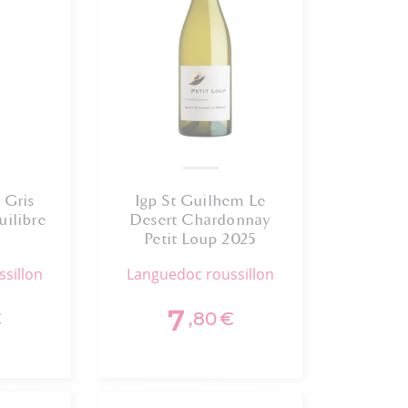
 Gris
Igp St Guilhem Le
uilibre
Desert Chardonnay
Petit Loup 2025
ssillon
languedoc roussillon
7
€
,80
€