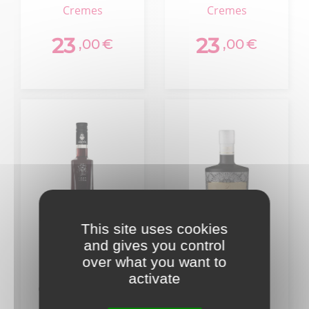
70cl
Cartron 18%
cremes
cremes
70cl
23
23
,00
€
,00
€
This site uses cookies
and gives you control
over what you want to
activate
Creme De Mure
Creme De
Des Roncieres
Rhum