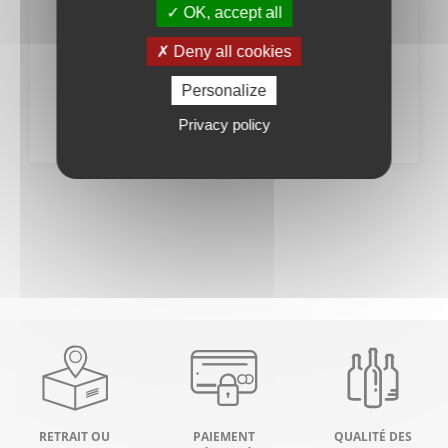
Cartron 18%
Longueteau 17%
OK, accept all
70cl
70cl
cremes
cremes
Deny all cookies
23
31
Personalize
,00
€
,00
€
Privacy policy
RETRAIT OU
PAIEMENT
QUALITÉ DES