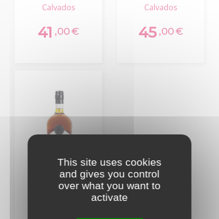
Etui
calvados
calvados
41
45
,00
€
,00
€
This site uses cookies
and gives you control
over what you want to
activate
Calvados
Coquerel 15 Ans