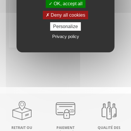
42% 70cl
OK, accept all
calvados
Deny all cookies
66
Personalize
,00
€
Privacy policy
RETRAIT OU
PAIEMENT
QUALITÉ DES