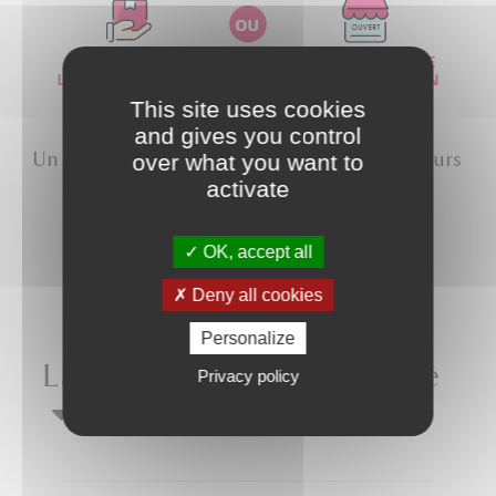
This site uses cookies
and gives you control
Un bourbon d'exception pour les connaisseurs
over what you want to
activate
OK, accept all
Ce qu’il faut savoir
Deny all cookies
Personalize
La petite histoire
du caviste
Privacy policy