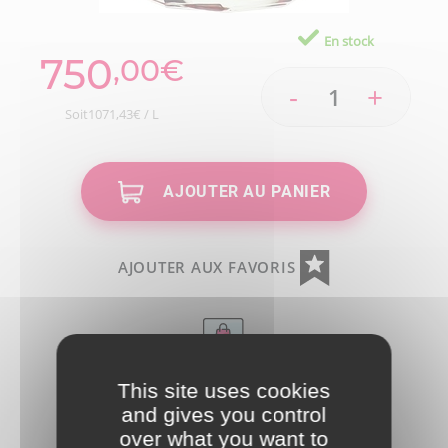
En stock
750
,00€
-
+
Soit1071,43€ / L
AJOUTER AU PANIER
AJOUTER AUX FAVORIS
This site uses cookies
and gives you control
over what you want to