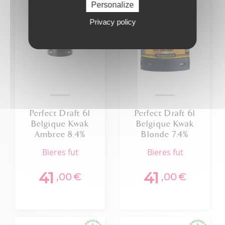
Personalize
Privacy policy
Perfect Draft 6l
Perfect Draft 6l
Belgique Kwak
Belgique Kwak
Ambree 8.4%
Blonde 7.4%
61629
94640
bieres fut
bieres fut
41
41
,00
€
,00
€