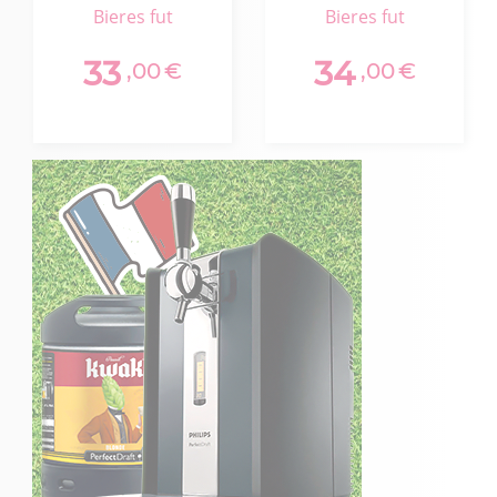
Blonde 5,2%
bieres fut
bieres fut
33
34
,00
€
,00
€