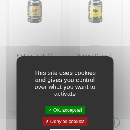
Perfect Draft 6l
Perfect Draft 6l
Belgique
Belgique Leffe
Abbaye Leffe
D Ete 5.2%
This site uses cookies
Blonde 6,6%
bieres fut
bieres fut
and gives you control
over what you want to
36
40
,00
€
,00
€
activate
OK, accept all
Deny all cookies