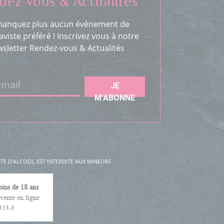
dez-vous & Actualités
anquez plus aucun évènement de
aviste préféré ! Inscrivez vous à notre
sletter Rendez-vous & Actualités
email
JE
M'ABONNE
E D'ALCOOL EST INTERDITE AUX MINEURS
oins de 18 ans
vente en ligne
353-3