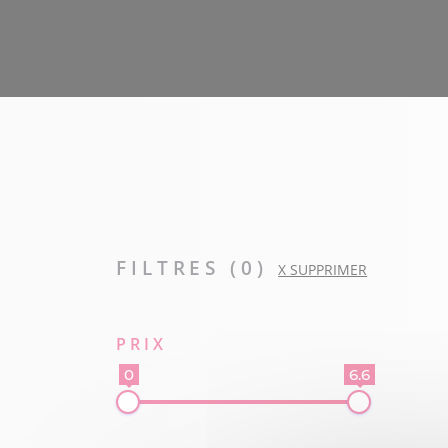
FILTRES (
0
)
X SUPPRIMER
PRIX
0
6.6