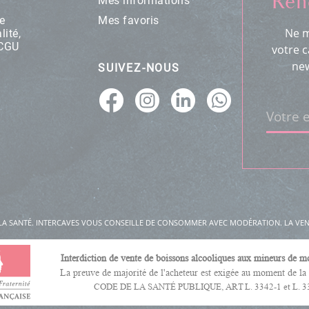
Ren
Mes informations
e
Mes favoris
Ne m
lité,
 CGU
votre c
new
SUIVEZ-NOUS
Votre 
LA SANTÉ. INTERCAVES VOUS CONSEILLE DE CONSOMMER AVEC MODÉRATION. LA VENT
Interdiction de vente de boissons alcooliques aux mineurs de m
La preuve de majorité de l'acheteur est exigée au moment de la 
CODE DE LA SANTÉ PUBLIQUE, ART L. 3342-1 et L. 3