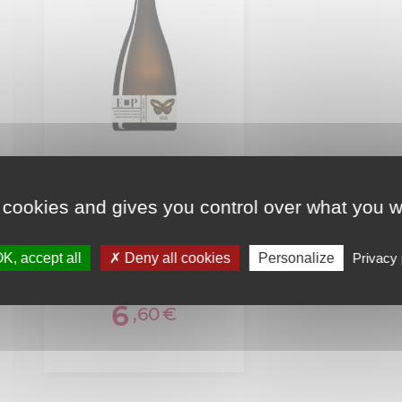
France Effet Papillon
 cookies and gives you control over what you w
Brett Series Stout
2024 9% 33cl
K, accept all
Deny all cookies
Personalize
Privacy 
bieres bouteilles
6
,60
€